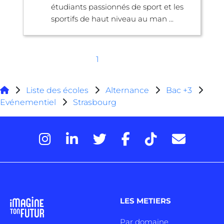
étudiants passionnés de sport et les
sportifs de haut niveau au man ...
1
Liste des écoles
Alternance
Bac +3
Evénementiel
Strasbourg
LES METIERS
Par domaine