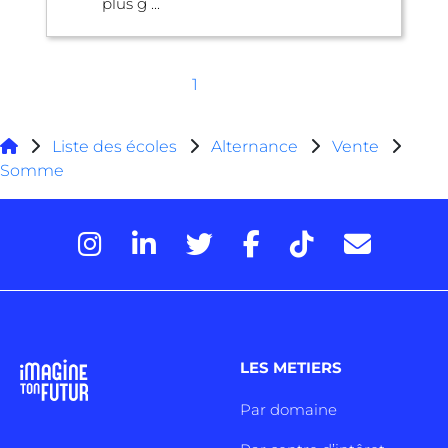
plus g ...
1
Liste des écoles
Alternance
Vente
Somme
LES METIERS
Par domaine