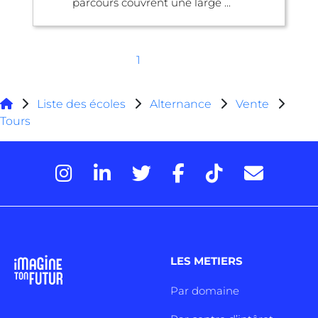
parcours couvrent une large ...
1
Liste des écoles
Alternance
Vente
Tours
LES METIERS
Par domaine