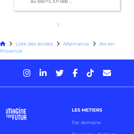
au Bac+5. En sep ...
1
Liste des écoles
Alternance
Aix-en-
Provence
LES METIERS
Par domaine