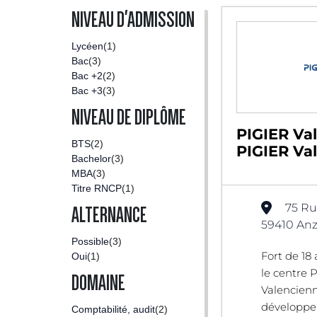
NIVEAU D'ADMISSION
Lycéen
(1)
Bac
(3)
Bac +2
(2)
Bac +3
(3)
NIVEAU DE DIPLÔME
PIGIER Va
BTS
(2)
PIGIER Va
Bachelor
(3)
MBA
(3)
Titre RNCP
(1)
75 Ru
ALTERNANCE
59410 Anz
Possible
(3)
Fort de 18
Oui
(1)
le centre 
DOMAINE
Valencienn
développer
Comptabilité, audit
(2)