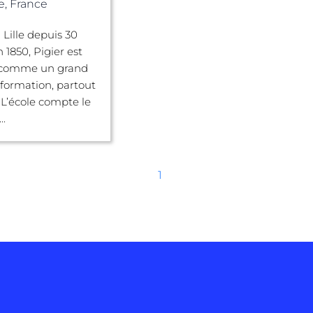
e, France
 Lille depuis 30
 1850, Pigier est
 comme un grand
formation, partout
 L’école compte le
..
1