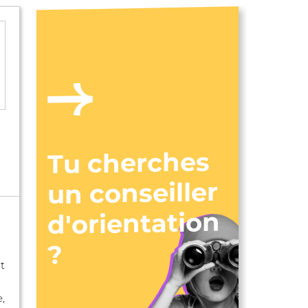
Tu cherches
un conseiller
d'orientation
?
t
,