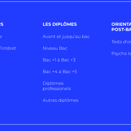
RS
LES DIPLÔMES
ORIENT
POST-B
e
Avant et jusqu’au bac
Tests d’o
’intêret
Niveau Bac
Psycho t
Bac +1 à Bac +3
Bac +4 à Bac +5
Diplômes
professionels
Autres diplômes