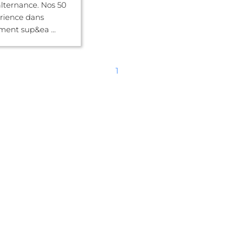
lternance. Nos 50
rience dans
ment sup&ea ...
1