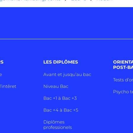
RS
LES DIPLÔMES
ORIENT
POST-B
e
Avant et jusqu’au bac
Tests d’o
’intêret
Niveau Bac
Psycho t
Bac +1 à Bac +3
Bac +4 à Bac +5
Diplômes
professionels