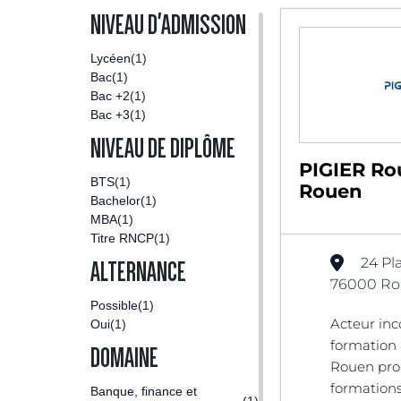
NIVEAU D'ADMISSION
Lycéen
(1)
Bac
(1)
Bac +2
(1)
Bac +3
(1)
NIVEAU DE DIPLÔME
PIGIER Ro
BTS
(1)
Rouen
Bachelor
(1)
MBA
(1)
Titre RNCP
(1)
24 Pl
ALTERNANCE
76000 Ro
Possible
(1)
Acteur inc
Oui
(1)
formation 
DOMAINE
Rouen pro
formations
Banque, finance et
(1)