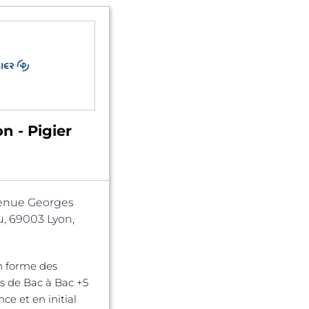
n - Pigier
enue Georges
, 69003 Lyon,
n forme des
s de Bac à Bac +5
ce et en initial