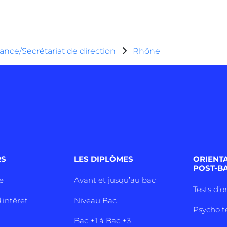
tance/Secrétariat de direction
Rhône
RS
LES DIPLÔMES
ORIENT
POST-B
e
Avant et jusqu’au bac
Tests d’o
’intêret
Niveau Bac
Psycho t
Bac +1 à Bac +3