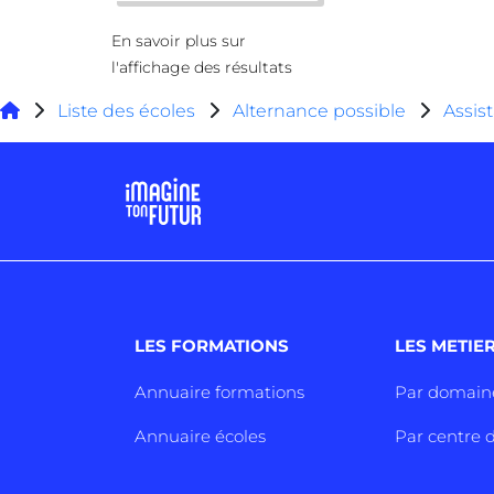
En savoir plus sur
l'affichage des résultats
Liste des écoles
Alternance possible
Assis
LES FORMATIONS
LES METIE
Annuaire formations
Par domain
Annuaire écoles
Par centre d