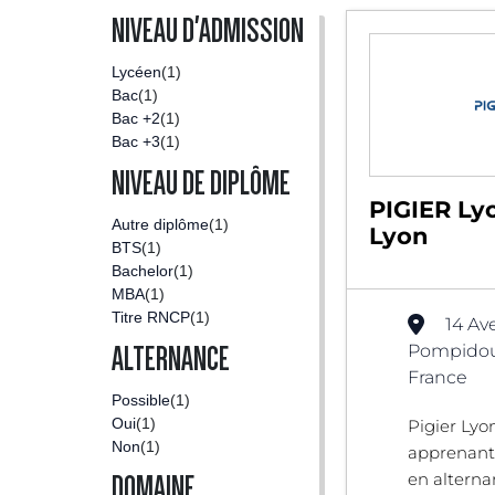
NIVEAU D'ADMISSION
Lycéen
(1)
Bac
(1)
Bac +2
(1)
Bac +3
(1)
NIVEAU DE DIPLÔME
PIGIER Lyo
Autre diplôme
(1)
Lyon
BTS
(1)
Bachelor
(1)
MBA
(1)
Titre RNCP
(1)
14 Av
Pompidou
ALTERNANCE
France
Possible
(1)
Oui
(1)
Pigier Lyo
Non
(1)
apprenant
en alternan
DOMAINE