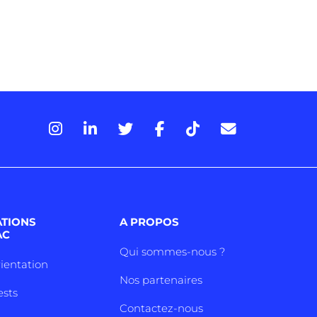
ATIONS
A PROPOS
AC
Qui sommes-nous ?
rientation
Nos partenaires
ests
Contactez-nous