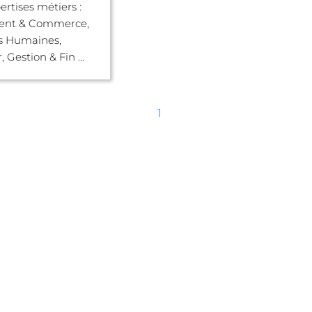
ertises métiers :
nt & Commerce,
s Humaines,
 Gestion & Fin ...
1