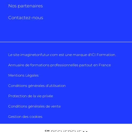
Nos partenaires
Contactez-nous
Le site imaginetonfutur.com est une marque d'
ICI Formation
.
Annuaire de formations professionnelles partout en France
Mentions Légales
Conditions générales d’utilisation
Protection de la vie privée
Conditions générales de vente
Gestion des cookies
Imaginetonfutur 2026
Tous droits réservés