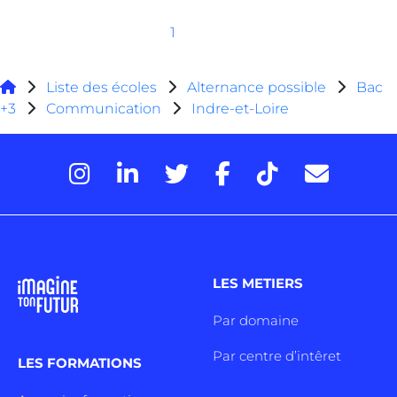
1
Liste des écoles
Alternance possible
Bac
+3
Communication
Indre-et-Loire
LES METIERS
Par domaine
Par centre d’intêret
LES FORMATIONS