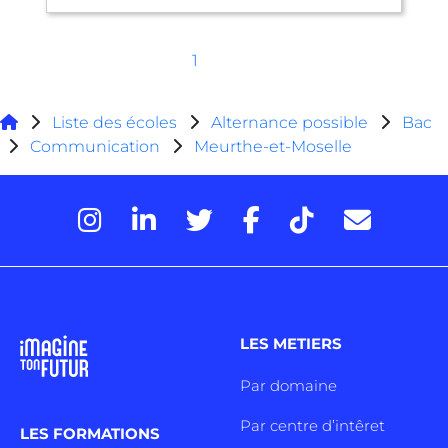
1
Liste des écoles
Alternance possible
Bac
Communication
Meurthe-et-Moselle
LES METIERS
Par domaine
Par centre d’intêret
LES FORMATIONS