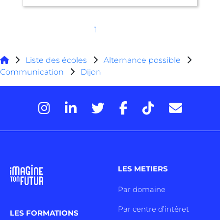
1
Liste des écoles
Alternance possible
Communication
Dijon
LES METIERS
Par domaine
Par centre d’intêret
LES FORMATIONS