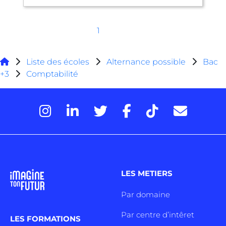
1
Liste des écoles
Alternance possible
Bac
+3
Comptabilité
LES METIERS
Par domaine
Par centre d’intêret
LES FORMATIONS