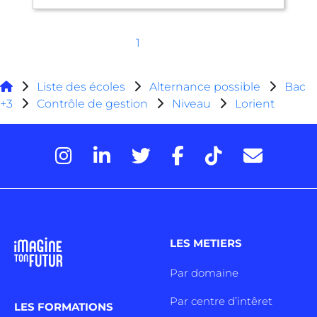
1
Liste des écoles
Alternance possible
Bac
+3
Contrôle de gestion
Niveau
Lorient
LES METIERS
Par domaine
Par centre d’intêret
LES FORMATIONS