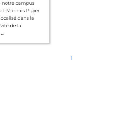
 notre campus
et-Marnais Pigier
localisé dans la
vité de la
..
1