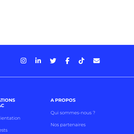
ATIONS
A PROPOS
AC
Qui sommes-nous ?
rientation
Nos partenaires
ests