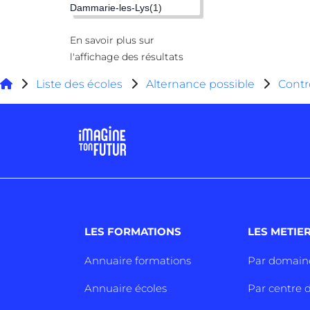
Dammarie-les-Lys
(1)
En savoir plus sur
l'affichage des résultats
Liste des écoles
Alternance possible
Contr
LES FORMATIONS
LES METIE
Annuaire formations
Par domain
Annuaire écoles
Par centre d