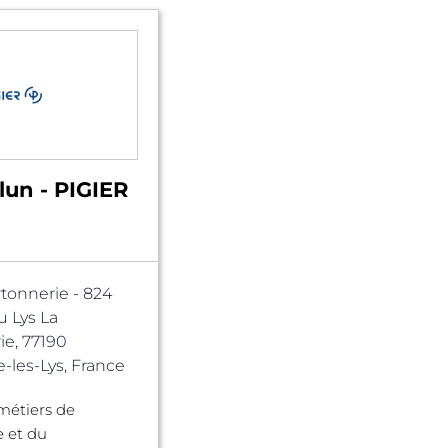
lun - PIGIER
rtonnerie - 824
 Lys La
ie, 77190
les-Lys, France
métiers de
e et du