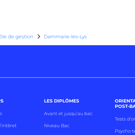
ôle de gestion
Dammarie-les-Lys
RS
LES DIPLÔMES
ORIENT
POST-B
e
Avant et jusqu’au bac
Tests d’o
’intêret
Niveau Bac
Psycho t