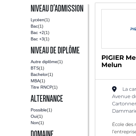
NIVEAU D'ADMISSION
Lycéen
(1)
Bac
(1)
Bac +2
(1)
Bac +3
(1)
NIVEAU DE DIPLÔME
PIGIER Me
Autre diplôme
(1)
Melun
BTS
(1)
Bachelor
(1)
MBA
(1)
Titre RNCP
(1)
La ca
Avenue du
ALTERNANCE
Cartonner
Possible
(1)
Dammarie-
Oui
(1)
Non
(1)
École des 
l’entrepris
DOMAINE