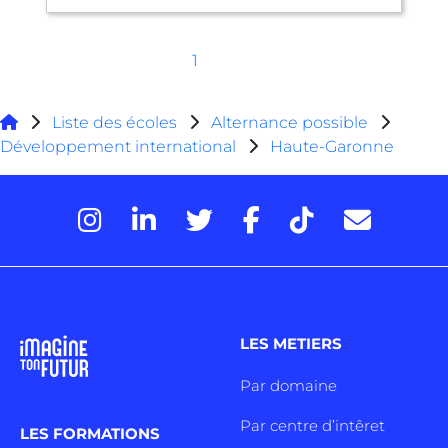
1
Liste des écoles
Alternance possible
Développement international
Haute-Garonne
LES METIERS
Par domaine
Par centre d’intêret
LES FORMATIONS