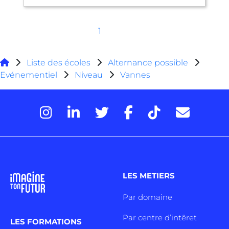
1
Liste des écoles
Alternance possible
Evénementiel
Niveau
Vannes
LES METIERS
Par domaine
Par centre d’intêret
LES FORMATIONS