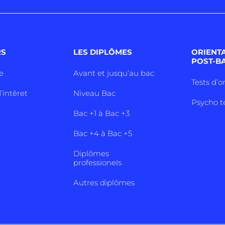
RS
LES DIPLÔMES
ORIENT
POST-B
e
Avant et jusqu’au bac
Tests d’o
’intêret
Niveau Bac
Psycho t
Bac +1 à Bac +3
Bac +4 à Bac +5
Diplômes
professionels
Autres diplômes