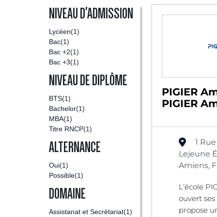
NIVEAU D'ADMISSION
Lycéen
(1)
Bac
(1)
Bac +2
(1)
Bac +3
(1)
NIVEAU DE DIPLÔME
PIGIER Am
BTS
(1)
PIGIER Am
Bachelor
(1)
MBA
(1)
Titre RNCP
(1)
1 Rue
ALTERNANCE
Lejeune É
Amiens, F
Oui
(1)
Possible
(1)
L'école PI
DOMAINE
ouvert ses
propose u
Assistanat et Secrétariat
(1)