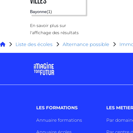
VILLES
Bayonne
(1)
En savoir plus sur
l'affichage des résultats
Liste des écoles
Alternance possible
Immob
LES FORMATIONS
LES METIE
Annuaire formations
Par domain
Annuaire écoles
Par centre d