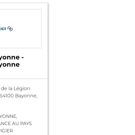
yonne -
ayonne
. de la Légion
 64100 Bayonne,
AYONNE,
ANCE AU PAYS
IGIER