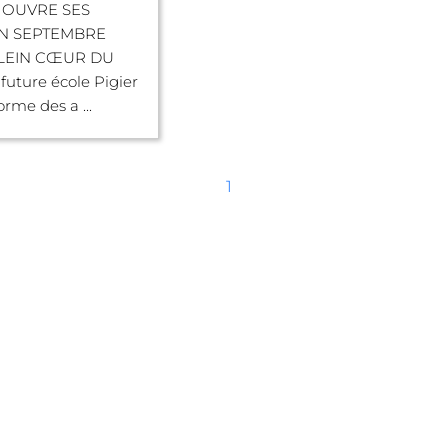
 OUVRE SES
N SEPTEMBRE
PLEIN CŒUR DU
future école Pigier
rme des a ...
1