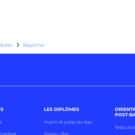
ilier
Bayonne
RS
LES DIPLÔMES
ORIENT
POST-B
e
Avant et jusqu’au bac
Tests d’o
’intêret
Niveau Bac