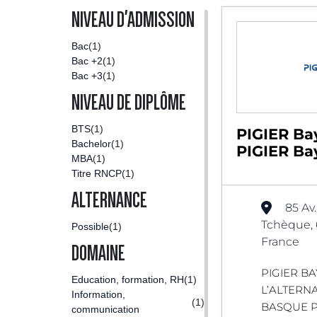
NIVEAU D'ADMISSION
Bac
(1)
Bac +2
(1)
Bac +3
(1)
NIVEAU DE DIPLÔME
BTS
(1)
PIGIER Ba
Bachelor
(1)
PIGIER B
MBA
(1)
Titre RNCP
(1)
ALTERNANCE
85 Av
Tchèque,
Possible
(1)
France
DOMAINE
PIGIER B
Education, formation, RH
(1)
L’ALTERN
Information,
(1)
BASQUE P
communication