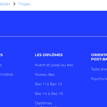
ilier
Troyes
RS
LES DIPLÔMES
ORIENT
POST-B
e
Avant et jusqu’au bac
Tests d’o
’intêret
Niveau Bac
Psycho t
Bac +1 à Bac +3
Bac +4 à Bac +5
Diplômes