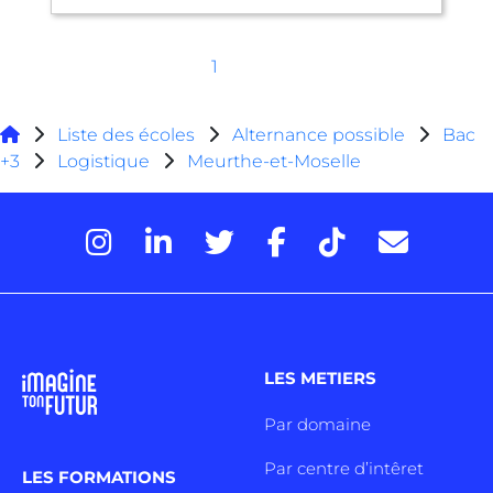
1
Liste des écoles
Alternance possible
Bac
+3
Logistique
Meurthe-et-Moselle
LES METIERS
Par domaine
Par centre d’intêret
LES FORMATIONS