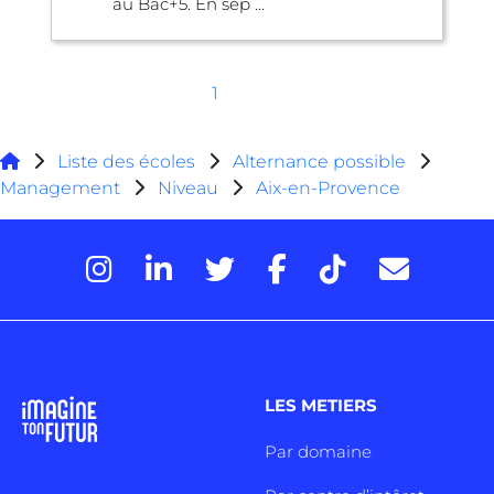
au Bac+5. En sep ...
1
Liste des écoles
Alternance possible
Management
Niveau
Aix-en-Provence
LES METIERS
Par domaine