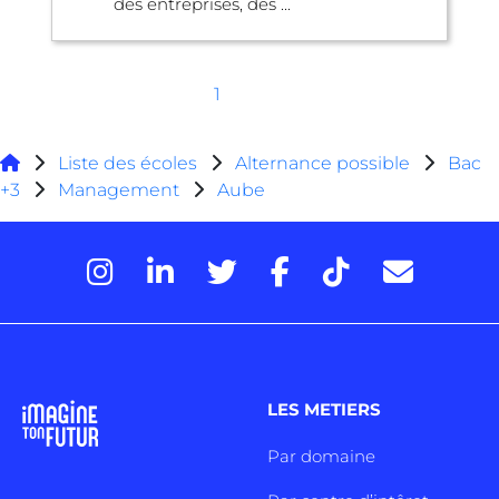
des entreprises, des ...
1
Liste des écoles
Alternance possible
Bac
+3
Management
Aube
LES METIERS
Par domaine