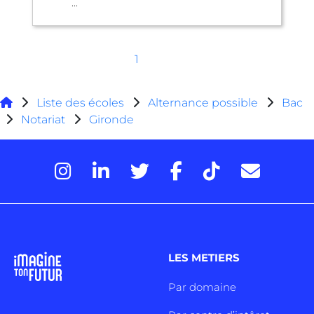
...
1
Liste des écoles
Alternance possible
Bac
Notariat
Gironde
LES METIERS
Par domaine