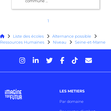
commune ...
1
Liste des écoles
Alternance possible
Ressources Humaines
Niveau
Seine-et-Marne
LES METIERS
Par domaine