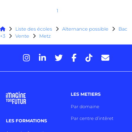
1
Liste des écoles
Alternance possible
Bac
+3
Vente
Metz
LES METIERS
Par domaine
Par centre d’intêret
LES FORMATIONS