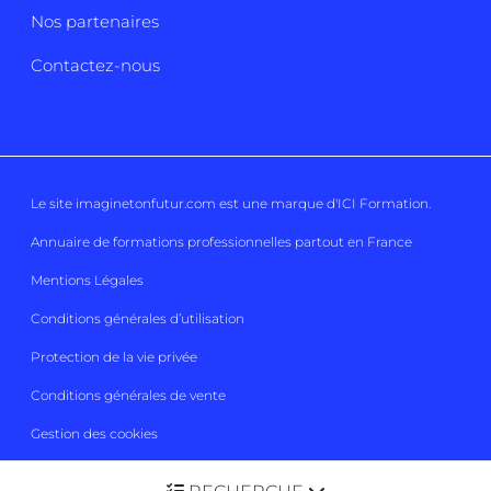
Nos partenaires
Contactez-nous
Le site imaginetonfutur.com est une marque d'
ICI Formation
.
Annuaire de formations professionnelles partout en France
Mentions Légales
Conditions générales d’utilisation
Protection de la vie privée
Conditions générales de vente
Gestion des cookies
Imaginetonfutur 2026
Tous droits réservés