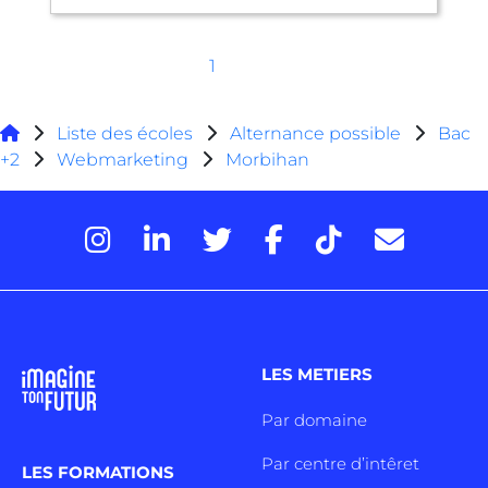
1
Liste des écoles
Alternance possible
Bac
+2
Webmarketing
Morbihan
LES METIERS
Par domaine
Par centre d’intêret
LES FORMATIONS