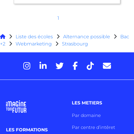
1
Liste des écoles
Alternance possible
Bac
+2
Webmarketing
Strasbourg
LES METIERS
Par domaine
Par centre d’intêret
LES FORMATIONS