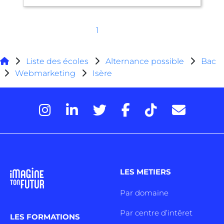
1
Liste des écoles
Alternance possible
Bac
Webmarketing
Isère
LES METIERS
Par domaine
Par centre d’intêret
LES FORMATIONS