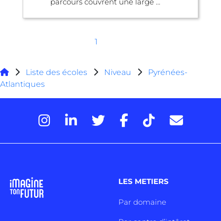
parcours couvrent une large ...
1
Liste des écoles
Niveau
Pyrénées-
Atlantiques
LES METIERS
Par domaine