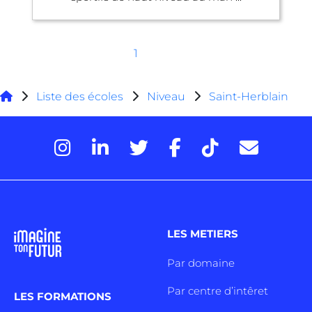
1
Liste des écoles
Niveau
Saint-Herblain
LES METIERS
Par domaine
Par centre d’intêret
LES FORMATIONS