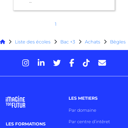
...
1
Liste des écoles
Bac +3
Achats
Bègles
LES METIERS
Par domaine
Par centre d’intêret
LES FORMATIONS