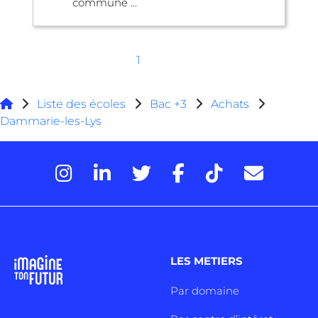
commune ...
1
Liste des écoles
Bac +3
Achats
Dammarie-les-Lys
LES METIERS
Par domaine