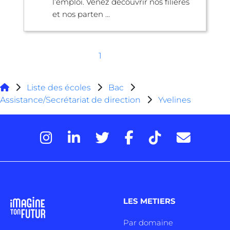
l’emploi. Venez découvrir nos filières
et nos parten ...
1
Liste des écoles
Bac
Assistance/Secrétariat de direction
Yvelines
LES METIERS
Par domaine