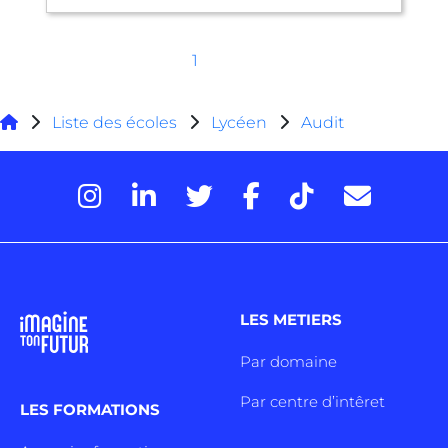
1
Liste des écoles
Lycéen
Audit
LES METIERS
Par domaine
Par centre d’intêret
LES FORMATIONS