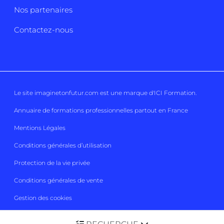
Nos partenaires
Contactez-nous
Le site imaginetonfutur.com est une marque d'
ICI Formation
.
Annuaire de formations professionnelles partout en France
Mentions Légales
Conditions générales d’utilisation
Protection de la vie privée
Conditions générales de vente
Gestion des cookies
Imaginetonfutur 2026
Tous droits réservés