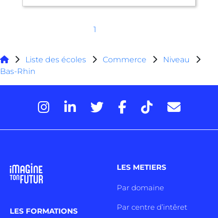
1
Liste des écoles
Commerce
Niveau
Bas-Rhin
LES METIERS
Par domaine
Par centre d’intêret
LES FORMATIONS