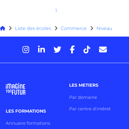
1
Liste des écoles
Commerce
Niveau
LES METIERS
Par domaine
Par centre d’intêret
LES FORMATIONS
Annuaire formations