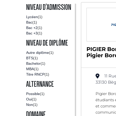
NIVEAU D'ADMISSION
Lycéen
(1)
Bac
(1)
Bac +2
(1)
Bac +3
(1)
NIVEAU DE DIPLÔME
PIGIER Bo
Autre diplôme
(1)
Pigier Bo
BTS
(1)
Bachelor
(1)
MBA
(1)
Titre RNCP
(1)
11 Rue
33130 Bèg
ALTERNANCE
Pigier Bor
Possible
(1)
Oui
(1)
étudiant
Non
(1)
et commer
communica
DOMAINE