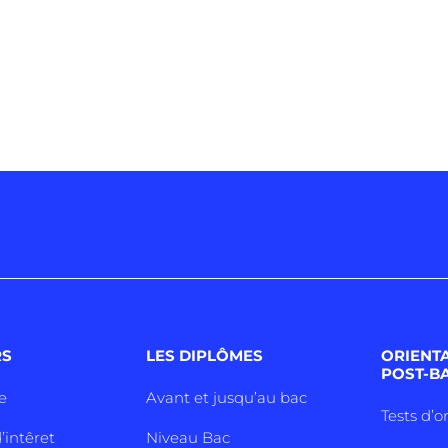
RS
LES DIPLÔMES
ORIENT
POST-B
e
Avant et jusqu’au bac
Tests d’o
’intêret
Niveau Bac