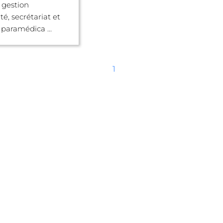
 gestion
é, secrétariat et
 paramédica ...
1