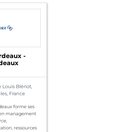
rdeaux -
rdeaux
 Louis Blériot,
les, France
deaux forme ses
s en management
ce,
tion, ressources