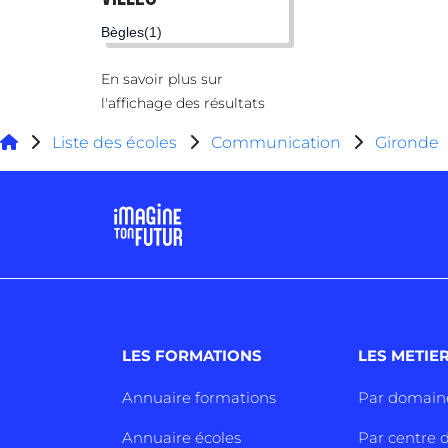
Bègles
(1)
En savoir plus sur
l'affichage des résultats
Liste des écoles
Communication
Gironde
LES FORMATIONS
LES METIE
Annuaire formations
Par domain
Annuaire écoles
Par centre d