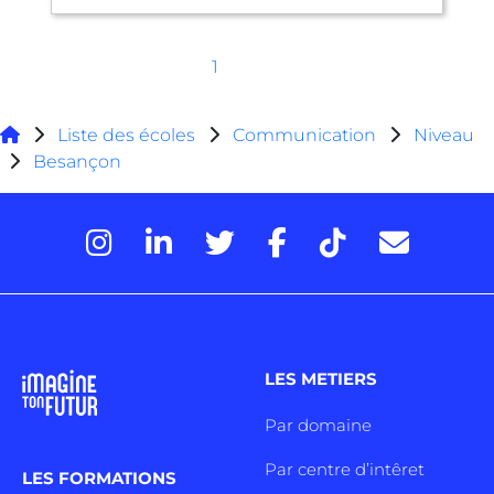
1
Liste des écoles
Communication
Niveau
Besançon
LES METIERS
Par domaine
Par centre d’intêret
LES FORMATIONS