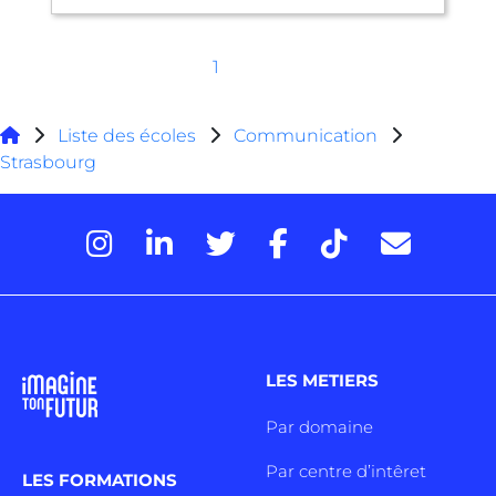
1
Liste des écoles
Communication
Strasbourg
LES METIERS
Par domaine
Par centre d’intêret
LES FORMATIONS