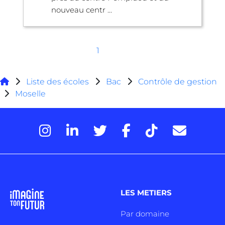
nouveau centr ...
1
Liste des écoles
Bac
Contrôle de gestion
Moselle
LES METIERS
Par domaine