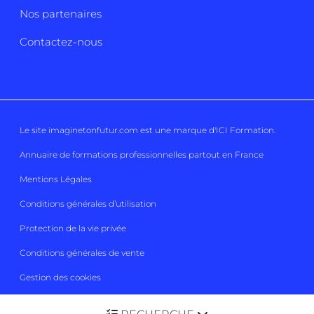
Nos partenaires
Contactez-nous
Le site imaginetonfutur.com est une marque d'
ICI Formation
.
Annuaire de formations professionnelles partout en France
Mentions Légales
Conditions générales d’utilisation
Protection de la vie privée
Conditions générales de vente
Gestion des cookies
Imaginetonfutur 2026
Tous droits réservés