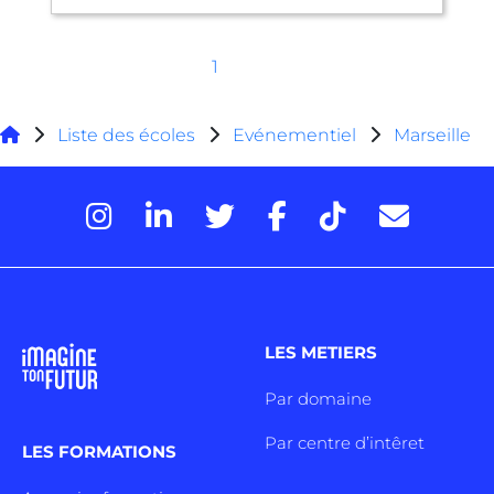
1
Liste des écoles
Evénementiel
Marseille
LES METIERS
Par domaine
Par centre d’intêret
LES FORMATIONS