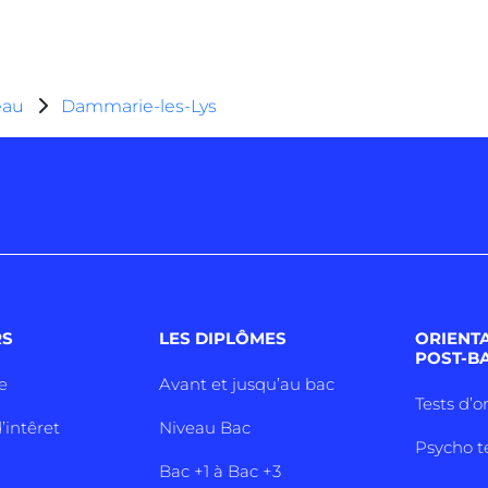
eau
Dammarie-les-Lys
RS
LES DIPLÔMES
ORIENT
POST-B
e
Avant et jusqu’au bac
Tests d’o
’intêret
Niveau Bac
Psycho t
Bac +1 à Bac +3