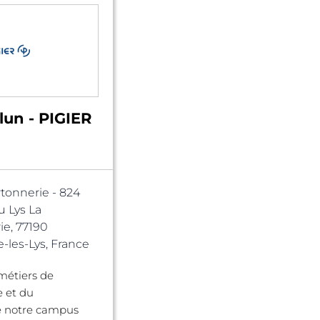
lun - PIGIER
rtonnerie - 824
 Lys La
ie, 77190
les-Lys, France
métiers de
e et du
 notre campus