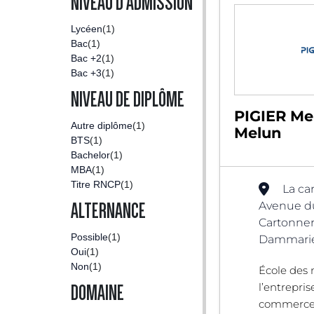
NIVEAU D'ADMISSION
Lycéen
(1)
Bac
(1)
Bac +2
(1)
Bac +3
(1)
NIVEAU DE DIPLÔME
PIGIER Me
Autre diplôme
(1)
Melun
BTS
(1)
Bachelor
(1)
MBA
(1)
Titre RNCP
(1)
La ca
Avenue du
ALTERNANCE
Cartonner
Possible
(1)
Dammarie-
Oui
(1)
Non
(1)
École des 
l’entrepris
DOMAINE
commerce