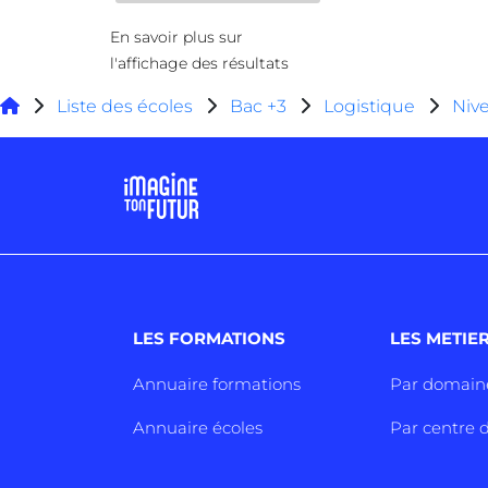
En savoir plus sur
l'affichage des résultats
Liste des écoles
Bac +3
Logistique
Niv
LES FORMATIONS
LES METIE
Annuaire formations
Par domain
Annuaire écoles
Par centre d