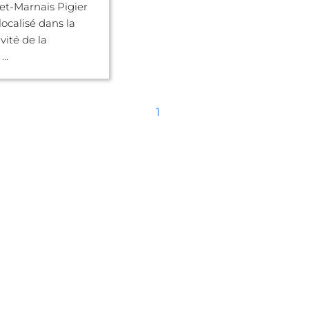
et-Marnais Pigier
localisé dans la
vité de la
..
1