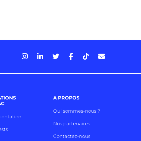
ATIONS
A PROPOS
AC
Qui sommes-nous ?
rientation
Nos partenaires
ests
Contactez-nous