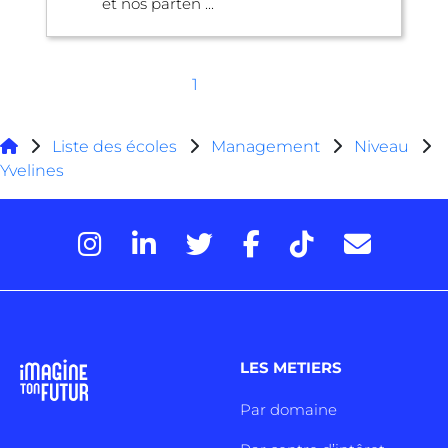
et nos parten ...
1
Liste des écoles
Management
Niveau
Yvelines
LES METIERS
Par domaine