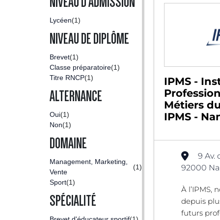
NIVEAU D'ADMISSION
Lycéen
(1)
NIVEAU DE DIPLÔME
Brevet
(1)
Classe préparatoire
(1)
Titre RNCP
(1)
IPMS - Inst
Professio
ALTERNANCE
Métiers du
Oui
(1)
IPMS - Nan
Non
(1)
DOMAINE
9 Av. 
Management, Marketing,
(1)
92000 Nan
Vente
Sport
(1)
À l’IPMS, 
SPÉCIALITÉ
depuis plu
futurs pro
Brevet d'éducateur sportif
(1)