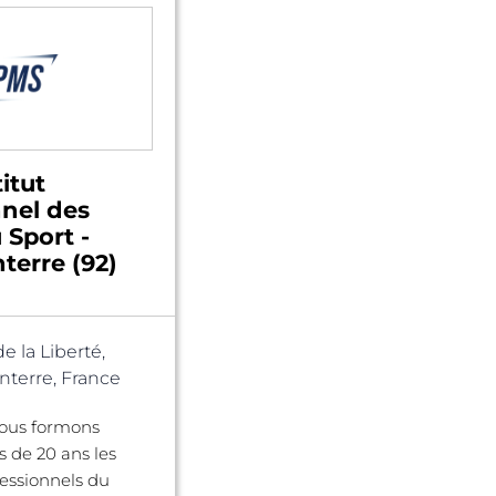
itut
nnel des
 Sport -
terre (92)
de la Liberté,
terre, France
nous formons
s de 20 ans les
fessionnels du