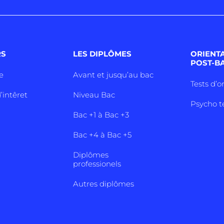
RS
LES DIPLÔMES
ORIENT
POST-B
e
Avant et jusqu’au bac
Tests d’o
’intêret
Niveau Bac
Psycho t
Bac +1 à Bac +3
Bac +4 à Bac +5
Diplômes
professionels
Autres diplômes