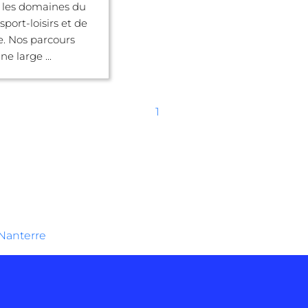
 les domaines du
 sport-loisirs et de
e. Nos parcours
e large ...
1
Nanterre