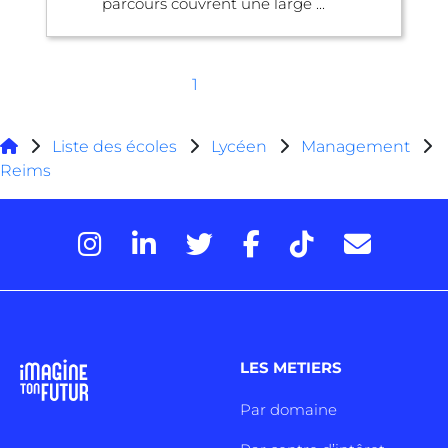
parcours couvrent une large ...
1
Liste des écoles
Lycéen
Management
Reims
LES METIERS
Par domaine