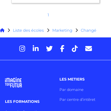
1
Liste des écoles
Marketing
Changé
LES METIERS
Par domaine
Par centre d’intêret
LES FORMATIONS