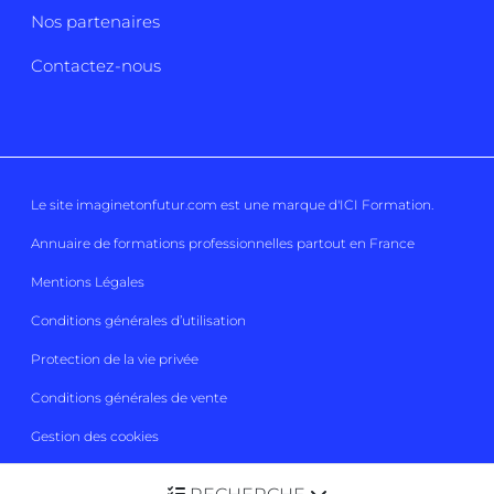
Nos partenaires
Contactez-nous
Le site imaginetonfutur.com est une marque d'
ICI Formation
.
Annuaire de formations professionnelles partout en France
Mentions Légales
Conditions générales d’utilisation
Protection de la vie privée
Conditions générales de vente
Gestion des cookies
Imaginetonfutur 2026
Tous droits réservés