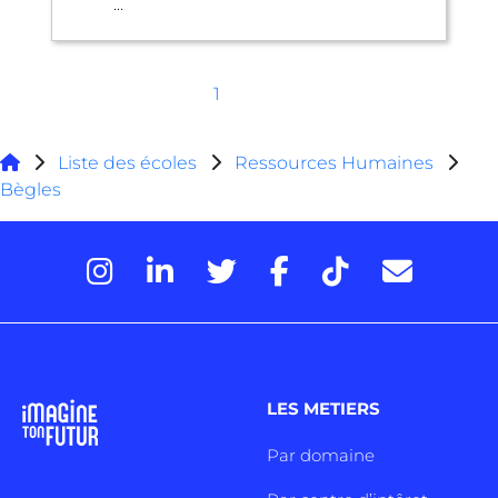
...
1
Liste des écoles
Ressources Humaines
Bègles
LES METIERS
Par domaine