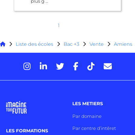
plus g ...
1
Liste des écoles
Bac +3
Vente
Amiens
LES METIERS
Par domaine
Par centre d’intêret
LES FORMATIONS