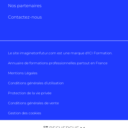
Nos partenaires
Contactez-nous
Le site imaginetonfutur.com est une marque d'
ICI Formation
.
Annuaire de formations professionnelles partout en France
Mentions Légales
Conditions générales d’utilisation
Protection de la vie privée
Conditions générales de vente
Gestion des cookies
Imaginetonfutur 2026
Tous droits réservés