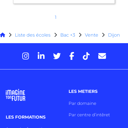
1
Liste des écoles
Bac +3
Vente
Dijon
LES METIERS
Par domaine
Par centre d’intêret
LES FORMATIONS