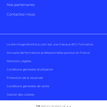
Nos partenaires
Contactez-nous
Le site imaginetonfutur.com est une marque d'
ICI Formation
.
Annuaire de formations professionnelles partout en France
Mentions Légales
Conditions générales d’utilisation
Protection de la vie privée
Conditions générales de vente
Gestion des cookies
Imaginetonfutur 2026
Tous droits réservés