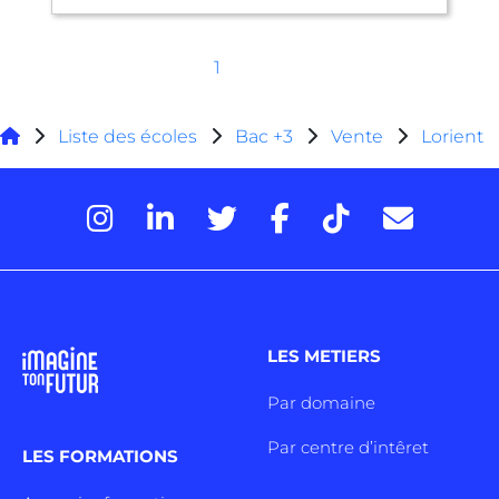
1
Liste des écoles
Bac +3
Vente
Lorient
LES METIERS
Par domaine
Par centre d’intêret
LES FORMATIONS