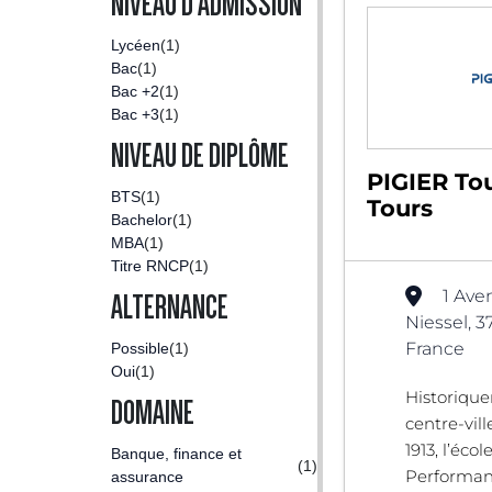
NIVEAU D'ADMISSION
Lycéen
(1)
Bac
(1)
Bac +2
(1)
Bac +3
(1)
NIVEAU DE DIPLÔME
PIGIER Tou
BTS
(1)
Tours
Bachelor
(1)
MBA
(1)
Titre RNCP
(1)
1 Ave
ALTERNANCE
Niessel, 3
France
Possible
(1)
Oui
(1)
Historiqu
DOMAINE
centre-vil
1913, l’éco
Banque, finance et
(1)
Performan
assurance