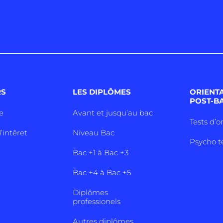
RS
LES DIPLÔMES
ORIENT
POST-B
e
Avant et jusqu’au bac
Tests d’o
’intêret
Niveau Bac
Psycho t
Bac +1 à Bac +3
Bac +4 à Bac +5
Diplômes
professionels
Autres diplômes