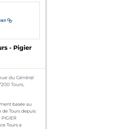
rs - Pigier
nue du Général
7200 Tours,
ement basée au
le de Tours depuis
le PIGIER
ce Tours a